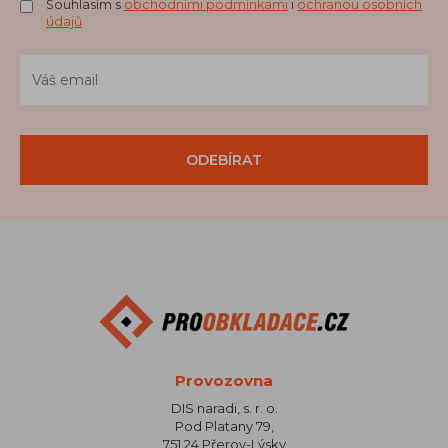
Souhlasím s
obchodními podmínkami
i
ochranou osobních
údajů
ODEBÍRAT
Provozovna
DIS naradi, s. r. o.
Pod Platany 79,
751 24 Přerov-Lýsky