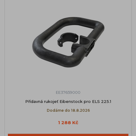
EE37659000
Přídavná rukojeť Eibenstock pro ELS 225.1
Dodáme do 18.8.2026
1 288 Kč