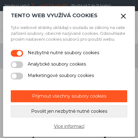
Nevíte si rady?
+420 731 415 470
(Po-Pá od 7 do 15 hodin)
TENTO WEB VYUŽÍVÁ COOKIES
0
Kč
Tyto webové stránky ukládají v souladu se zákony na vaše
zařízení soubory, obecně nazývané cookies. Odsouhlaste
Úvod
/
Elektrické nářadí
/
Brusky
/
Příslušenství
prosím nastavení cookies souborů pro použití webu.
Nezbytně nutné soubory cookies
PŘÍSLUŠENSTVÍ
Analytické soubory cookies
Marketingové soubory cookies
Nejnovější
Nejlevnější
Nejdražší
Přijmout všechny soubory cookies
Povolit jen nezbytně nutné cookies
Více informací