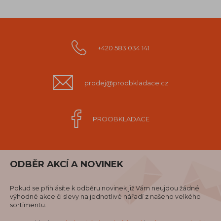
+420 583 034 141
prodej@proobkladace.cz
PROOBKLADACE
ODBĚR AKCÍ A NOVINEK
Pokud se přihlásíte k odběru novinek již Vám neujdou žádné
výhodné akce či slevy na jednotlivé nářadí z našeho velkého
sortimentu.