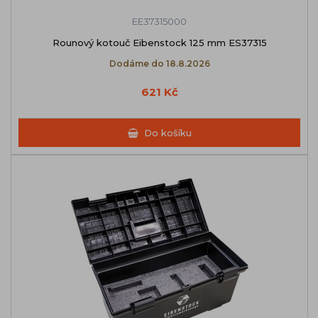
EE37315000
Rounový kotouč Eibenstock 125 mm ES37315
Dodáme do 18.8.2026
621 Kč
Do košíku