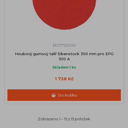
EE3772E000
Houbový gumový talíř Eibenstock 300 mm pro EPG
300 A
Skladem 1 ks
1 738 Kč
Do košíku
Zobrazeno 1 – 15 z 15 položek