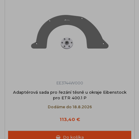
EE3744W000
Adaptérová sada pro řezání těsně u okraje Eibenstock
pro ETR 400.1 P
Dodáme do 18.8.2026
113,40 €
Do košíka