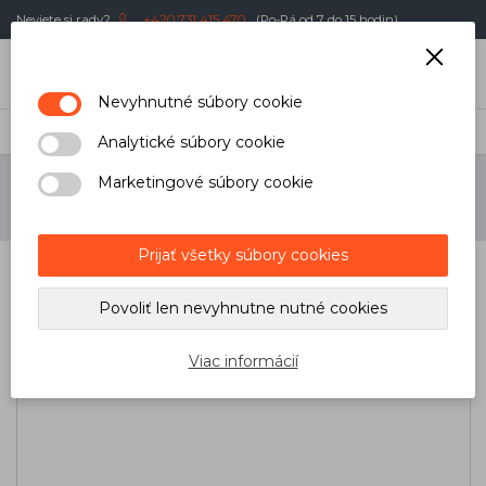
Neviete si rady?
+420 731 415 470
(Po-Pá od 7 do 15 hodin)
0
€
Nevyhnutné súbory cookie
Úvod
/
Stavebníctvo a dielňa
/
Píly
/
Príslušenstvo
Analytické súbory cookie
Marketingové súbory cookie
PRÍSLUŠENSTVO
Prijať všetky súbory cookies
Najnovšie
Najlacnejšie
Najdrahšie
Povoliť len nevyhnutne nutné cookies
Viac informácií