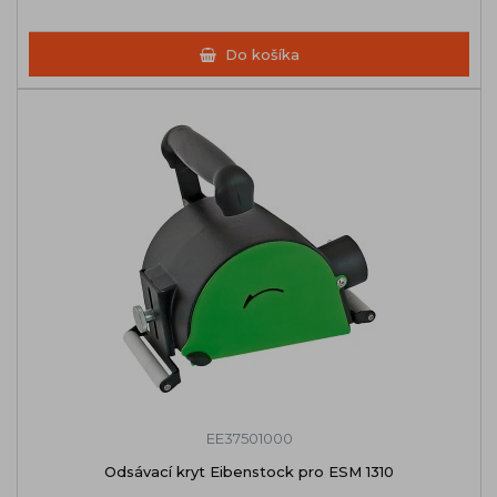
Do košíka
EE37501000
Odsávací kryt Eibenstock pro ESM 1310