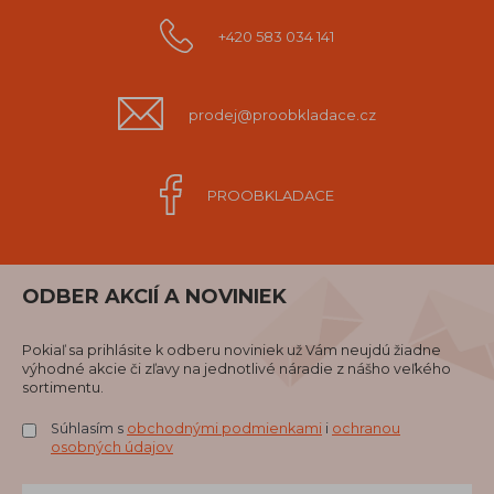
+420 583 034 141
prodej@proobkladace.cz
PROOBKLADACE
ODBER AKCIÍ A NOVINIEK
Pokiaľ sa prihlásite k odberu noviniek už Vám neujdú žiadne
výhodné akcie či zľavy na jednotlivé náradie z nášho veľkého
sortimentu.
Súhlasím s
obchodnými podmienkami
i
ochranou
osobných údajov