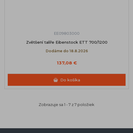
EE09803000
Zvětšení talíře Eibenstock ETT 700/1200
Dodáme do 18.8.2026
137,08 €
Do košíka
Zobrazuje sa 1 - 7 z 7 položiek