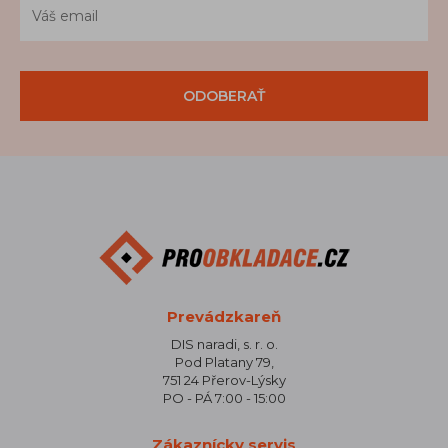
ODOBERAŤ
Prevádzkareň
DIS naradi, s. r. o.
Pod Platany 79,
751 24 Přerov-Lýsky
PO - PÁ 7:00 - 15:00
Zákaznícky servis