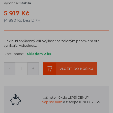
Výrobce:
Stabila
5 917 Kč
(4 890 Kč bez DPH)
Flexibilní a výkonný křížový laser se zeleným paprskem pro
vynikající viditelnost.
Dostupnost:
Skladem 2
ks
-
+
VLOŽIT DO KOŠÍKU
Našli jste někde LEPŠÍ CENU?
Napište nám
a získejte IHNED SLEVU!