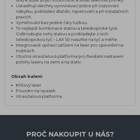
úhlu k sobě stojící vodorovné a svislé laserové přímky.
Usnadňují všechny vyrovnávací práce při osazování
nábytku, pokládání dlaždic, tapetování a při instalačních
pracích.
Vyměřování bez jediné čáry tužkou.
To nejlepší: kombinace stativu a teleskopické tyče.
Odšroubujte nohy stativu a poskladejte z nich
teleskopickou tyč – LAX 50 nasuňte na tyč a měřte.
Integrované upínací zařízení na laser pro upevnění na
trubkách.
Otočná víceúčelová platforma pro flexibilní nastavení
polohy laseru na zemi a na stativ.
Obsah balení:
Křížový laser
Pouzdro na opasek
Víceúčelová platforma
PROČ NAKOUPIT U NÁS?