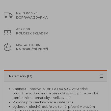
Nad
2 000 Kč
DOPRAVA ZDARMA
Až
2 000
POLOŽEK SKLADEM
Max.
48 HODIN
NA DORUČNÍ ZBOŽÍ
Popis
Parametry (13)
Zapnout – hotovo: STABILA LAX 50 G ve vteřině
promítne vodorovnou a přes kříž svislou přímku – obě
perfektně automaticky nivelizované.
Vhodné pro všechny práce v interiéru
Výsledek: dlouhé, dobře viditelné, přesně v pravém