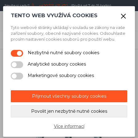
Nevíte si rady?
+420 731 415 470
(Po-Pá od 7 do 15 hodin)
TENTO WEB VYUŽÍVÁ COOKIES
0
Kč
Tyto webové stránky ukládají v souladu se zákony na vaše
zařízení soubory, obecně nazývané cookies. Odsouhlaste
Úvod
/
Měřicí technika
/
Křížové lasery
/
Stabila Samonivelační
prosím nastavení cookies souborů pro použití webu.
křížový laser LAX 50 G
Nezbytně nutné soubory cookies
Analytické soubory cookies
Marketingové soubory cookies
Přijmout všechny soubory cookies
Povolit jen nezbytně nutné cookies
Více informací