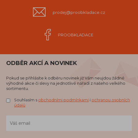
prodej@proobkladace.cz
PROOBKLADACE
ODBĚR AKCÍ A NOVINEK
Pokud se přihlásíte k odběru novinek již Vám neujdou žádné
výhodné akce či slevy na jednotlivé nářadí z našeho velkého
sortimentu.
Souhlasím s
obchodními podmínkami
i
ochranou osobních
údajů