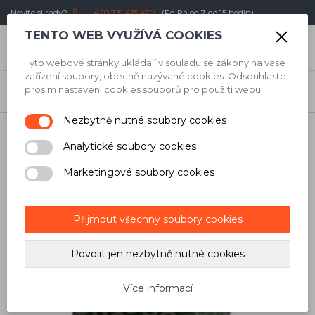
Nevíte si rady?
+420 731 415 470
(Po-Pá od 7 do 15 hodin)
TENTO WEB VYUŽÍVÁ COOKIES
0
Kč
Tyto webové stránky ukládají v souladu se zákony na vaše
zařízení soubory, obecně nazývané cookies. Odsouhlaste
Úvod
/
Obkladači
/
Brusné nářadí
/
Houbičky
/
Maxilla Diamantová
prosím nastavení cookies souborů pro použití webu.
brusná houbička pevná hrubá - černá, h60
Nezbytně nutné soubory cookies
Analytické soubory cookies
Marketingové soubory cookies
Přijmout všechny soubory cookies
Povolit jen nezbytně nutné cookies
Více informací