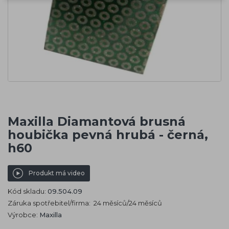
Maxilla Diamantová brusná
houbička pevná hrubá - černá,
h60
Produkt má video
Kód skladu:
09.504.09
Záruka spotřebitel/firma: 24 měsíců/24 měsíců
Výrobce:
Maxilla