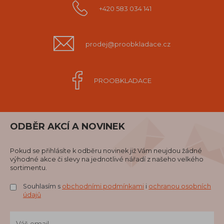
+420 583 034 141
prodej@proobkladace.cz
PROOBKLADACE
ODBĚR AKCÍ A NOVINEK
Pokud se přihlásíte k odběru novinek již Vám neujdou žádné
výhodné akce či slevy na jednotlivé nářadí z našeho velkého
sortimentu.
Souhlasím s
obchodními podmínkami
i
ochranou osobních
údajů