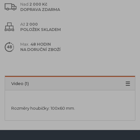
Nad
2 000 Kč
DOPRAVA ZDARMA
Až
2 000
POLOŽEK SKLADEM
Max.
48 HODIN
NA DORUČNÍ ZBOŽÍ
Popis
Parametry (2)
Video (1)
Rozměry houbičky: 100x60 mm.