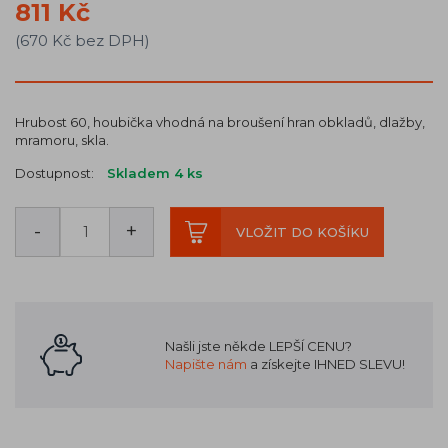
811 Kč
(670 Kč bez DPH)
Hrubost 60, houbička vhodná na broušení hran obkladů, dlažby,
mramoru, skla.
Dostupnost:
Skladem 4
ks
-
+
VLOŽIT DO KOŠÍKU
Našli jste někde LEPŠÍ CENU?
Napište nám
a získejte IHNED SLEVU!