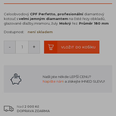
Celoobvodový
CPF Perfetto, profesionální
diamantový
kotouč s
velmi jemným diamantem
na čisté řezy obkladů,
glazované dlažby,mramoru, žuly.
Mokrý
řez.
Průměr 180 mm
Dostupnost:
není skladem
-
+
VLOŽIT DO KOŠÍKU
Našli jste někde LEPŠÍ CENU?
Napište nám
a získejte IHNED SLEVU!
Nad
2 000 Kč
DOPRAVA ZDARMA