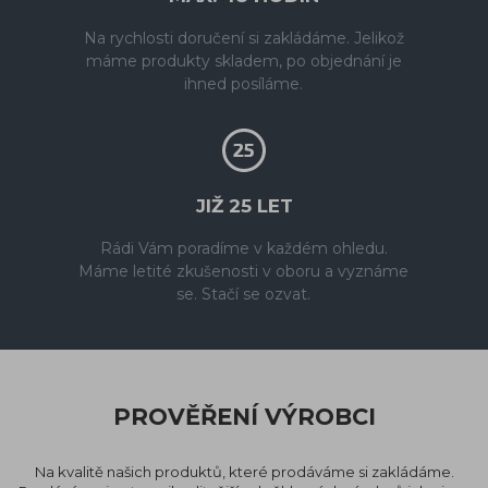
Na rychlosti doručení si zakládáme. Jelikož
máme produkty skladem, po objednání je
ihned posíláme.
JIŽ 25 LET
Rádi Vám poradíme v každém ohledu.
Máme letité zkušenosti v oboru a vyznáme
se. Stačí se ozvat.
PROVĚŘENÍ VÝROBCI
Na kvalitě našich produktů, které prodáváme si zakládáme.