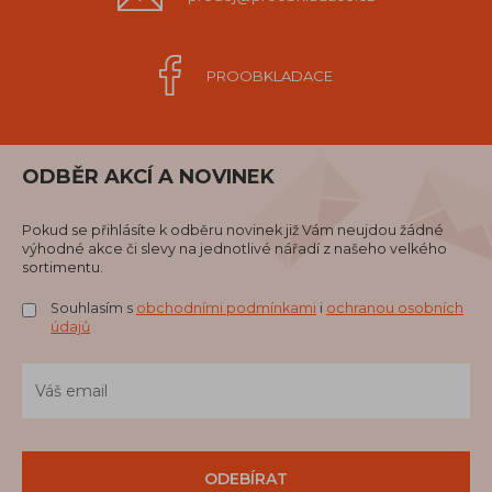
PROOBKLADACE
ODBĚR AKCÍ A NOVINEK
Pokud se přihlásíte k odběru novinek již Vám neujdou žádné
výhodné akce či slevy na jednotlivé nářadí z našeho velkého
sortimentu.
Souhlasím s
obchodními podmínkami
i
ochranou osobních
údajů
ODEBÍRAT