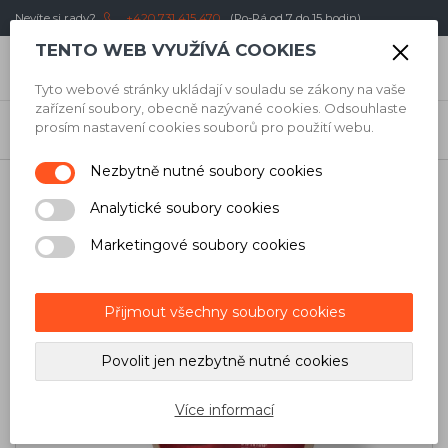
Nevíte si rady?
+420 731 415 470
(Po-Pá od 7 do 15 hodin)
TENTO WEB VYUŽÍVÁ COOKIES
0
Kč
Tyto webové stránky ukládají v souladu se zákony na vaše
zařízení soubory, obecně nazývané cookies. Odsouhlaste
Úvod
/
Obkladači
/
Diamantové kotouče
/
Pro stolovou
prosím nastavení cookies souborů pro použití webu.
pilu
/
Diamantový kotouč Montolit CPF 180 mm
Nezbytně nutné soubory cookies
Analytické soubory cookies
Marketingové soubory cookies
Přijmout všechny soubory cookies
Povolit jen nezbytně nutné cookies
Více informací