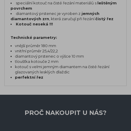
speciální kotouč na čisté řezání materiálů s
leštěným
povrchem
diamantový prstenec je vyroben z
jemných
diamantových zrn
, která zaručují při řezání
čistý řez
Kotouč neseká !!!
Technické parametry:
vnější průměr 180 mm
vnitřní průměr 25,4/22,2
diamantový prstenec o výšce 10 mm
tloušťka kotouče 2 mm
kotouč s velmi jemným diamantem na čisté řezání
glazovaných lesklých dlaždic
perfektní řez
PROČ NAKOUPIT U NÁS?