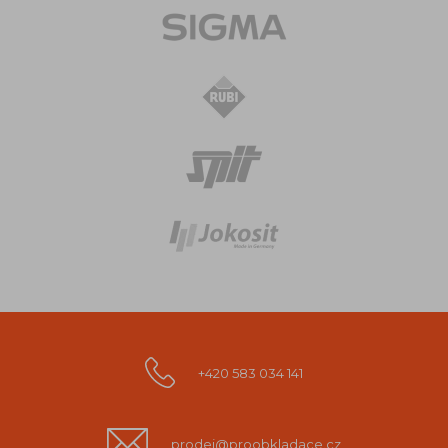
+420 583 034 141
prodej@proobkladace.cz