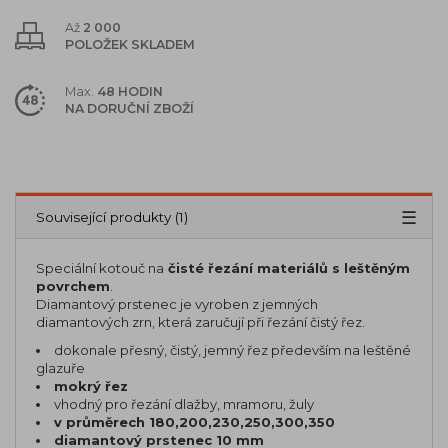
Až
2 000
POLOŽEK SKLADEM
Max.
48 HODIN
NA DORUČNÍ ZBOŽÍ
Popis
Parametry (6)
Související produkty (1)
Speciální kotouč na
čisté řezání materiálů s leštěným
povrchem
.
Diamantový prstenec je vyroben z jemných
diamantových zrn, která zaručují při řezání čistý řez.
dokonale přesný, čistý, jemný řez především na leštěné
glazuře
mokrý řez
vhodný pro řezání dlažby, mramoru, žuly
v průměrech 180,200,230,250,300,350
diamantový prstenec 10 mm