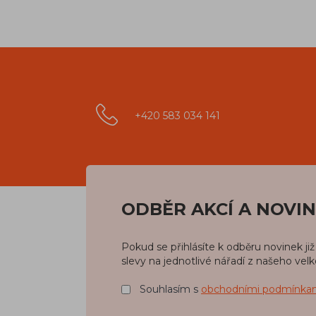
+420 583 034 141
ODBĚR AKCÍ A NOVI
Pokud se přihlásíte k odběru novinek j
slevy na jednotlivé nářadí z našeho vel
Souhlasím s
obchodními podmínka