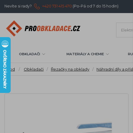
Nevíte si rady?
+420 731 415 470
(Po-Pá od 7 do 15 hodin)
OBKLADAČI
MATERIÁLY A CHEMIE
RU
Úvod
/
Obkladači
/
Řezačky na obklady
/
Náhradní díly a přís