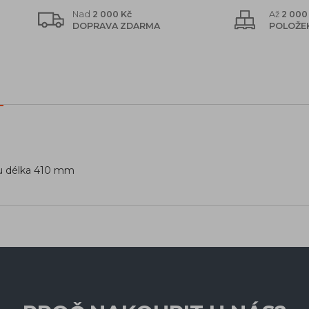
Nad
2 000 Kč
Až
2 000
DOPRAVA ZDARMA
POLOŽE
nu délka 410 mm