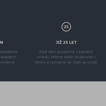
IN
JIŽ 25 LET
 zakládáme.
Rádi Vám poradíme v každém
 skladem,
ohledu. Máme letité zkušenosti v
posíláme.
oboru a vyznáme se. Stačí se ozvat.