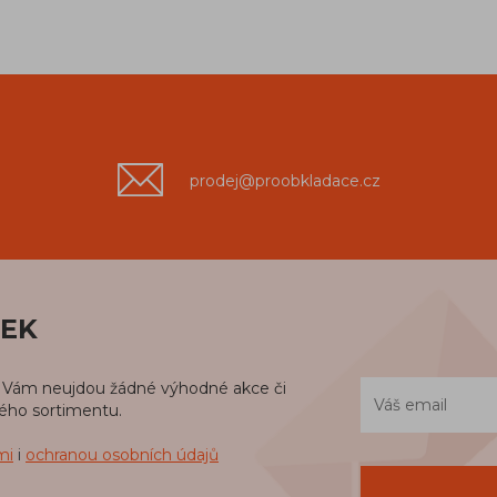
prodej@proobkladace.cz
NEK
iž Vám neujdou žádné výhodné akce či
kého sortimentu.
mi
i
ochranou osobních údajů