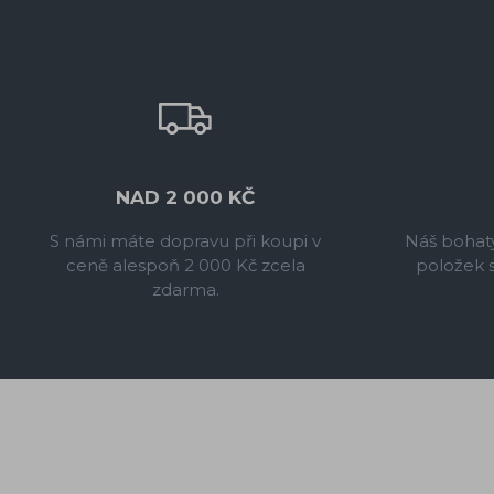
NAD 2 000 KČ
S námi máte dopravu při koupi v
Náš bohatý
ceně alespoň 2 000 Kč zcela
položek 
zdarma.