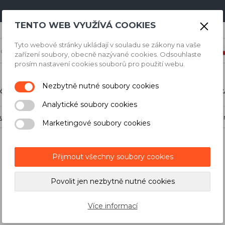
TENTO WEB VYUŽÍVÁ COOKIES
Tyto webové stránky ukládají v souladu se zákony na vaše
zařízení soubory, obecně nazývané cookies. Odsouhlaste
prosím nastavení cookies souborů pro použití webu.
Nezbytně nutné soubory cookies
ČNÍ NÁŘADÍ
STAVBA A DÍLNA
MĚŘICÍ TECHNIK
Analytické soubory cookies
lušenství
/
Úhelníky a pravítka
/
Prodloužení pravítka pro Sigma se
Marketingové soubory cookies
Přijmout všechny soubory cookies
Prodloužení pravítka pro
Povolit jen nezbytně nutné cookies
Kód skladu:
SIG-17A
Záruka spotřebitel/firma: 24 měsíců/24 měsíců
Více informací
Výrobce:
SIGMA