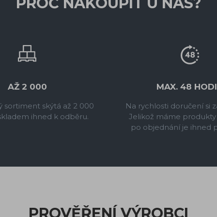
PROČ NAKOUPIT U NÁS?
AŽ 2 000
MAX. 48 HOD
 sortiment skýtá až 2 000
Na rychlosti doručení si
skladem ihned k odběru.
Jelikož máme produkty
po objednání je ihned 
PROVĚŘENÍ VÝROBCI