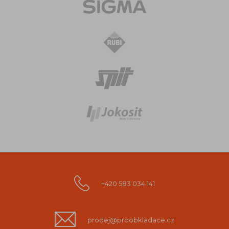
+420 583 034 141
prodej@proobkladace.cz