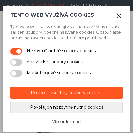
Nevíte si rady?
+420 731 415 470
(Po-Pá od 7 do 15 hodin)
TENTO WEB VYUŽÍVÁ COOKIES
0
Kč
Tyto webové stránky ukládají v souladu se zákony na vaše
zařízení soubory, obecně nazývané cookies. Odsouhlaste
Úvod
/
Obkladači
/
Vrtání dlažby
/
Korunky
/
Diamantová fréza
prosím nastavení cookies souborů pro použití webu.
Montolit FTJ10 Killer Gres JUNIOR pro vrtání za sucha
Nezbytně nutné soubory cookies
Analytické soubory cookies
Marketingové soubory cookies
Přijmout všechny soubory cookies
Povolit jen nezbytně nutné cookies
Více informací