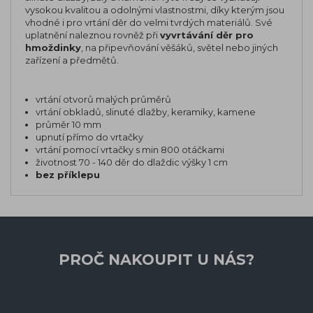
vysokou kvalitou a odolnými vlastnostmi, díky kterým jsou
vhodné i pro vrtání děr do velmi tvrdých materiálů. Své
uplatnění naleznou rovněž při
vyvrtávání děr pro
hmoždinky
, na připevňování věšáků, světel nebo jiných
zařízení a předmětů.
vrtání otvorů malých průměrů
vrtání obkladů, slinuté dlažby, keramiky, kamene
průměr 10 mm
upnutí přímo do vrtačky
vrtání pomocí vrtačky s min 800 otáčkami
životnost 70 - 140 děr do dlaždic výšky 1 cm
bez příklepu
PROČ NAKOUPIT U NÁS?