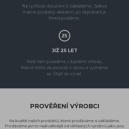
Na rychlosti doručení si zakládáme. Jelikož
máme produkty skladem, po objednání je
ihned posíláme.
JIŽ 25 LET
Rádi Vám poradíme v každém ohledu.
Máme letité zkušenosti v oboru a vyznáme
se. Stačí se ozvat.
PROVĚŘENÍ VÝROBCI
Na kvalitě našich produktů, které prodáváme si zakládáme.
Prodáváme jen to nejkvalitnější od věhlasných výrobců jako jsou