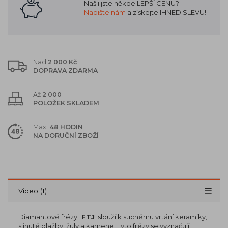
Našli jste někde LEPŠÍ CENU?
Napište nám
a získejte IHNED SLEVU!
Nad
2 000 Kč
DOPRAVA ZDARMA
Až
2 000
POLOŽEK SKLADEM
Max.
48 HODIN
NA DORUČNÍ ZBOŽÍ
Popis
Parametry (4)
Video (1)
Diamantové frézy
FTJ
slouží k suchému vrtání keramiky,
slinuté dlažby, žuly a kamene. Tyto frézy se vyznačují