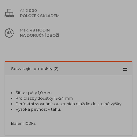
Až
2 000
POLOŽEK SKLADEM
Max.
48 HODIN
NA DORUČNÍ ZBOŽÍ
Popis
Parametry (4)
Související produkty (2)
Šířka spáry 1,0 mm.
Pro dlažby tloušťky 13-24 mm
Perfektní srovnání sousedních dlaždic do stejné výšky.
Vysoká pevnost v tahu.
Balení 100ks