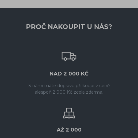
PROČ NAKOUPIT U NÁS?
NAD 2 000 KČ
S námi máte dopravu při koupi v ceně
alespoň 2 000 Kč zcela zdarma.
AŽ 2 000