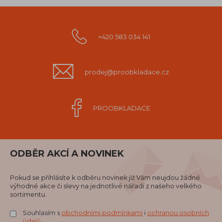
+420 583 034 141
prodej@proobkladace.cz
PROOBKLADACE
ODBĚR AKCÍ A NOVINEK
Pokud se přihlásíte k odběru novinek již Vám neujdou žádné
výhodné akce či slevy na jednotlivé nářadí z našeho velkého
sortimentu.
Souhlasím s
obchodními podmínkami
i
ochranou osobních
údajů