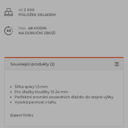
Až
2 000
POLOŽEK SKLADEM
Max.
48 HODIN
NA DORUČNÍ ZBOŽÍ
Popis
Parametry (4)
Související produkty (2)
Šířka spáry 1,5 mm.
Pro dlažby tloušťky 13-24 mm
Perfektní srovnání sousedních dlaždic do stejné výšky.
Vysoká pevnost v tahu.
Balení 100ks