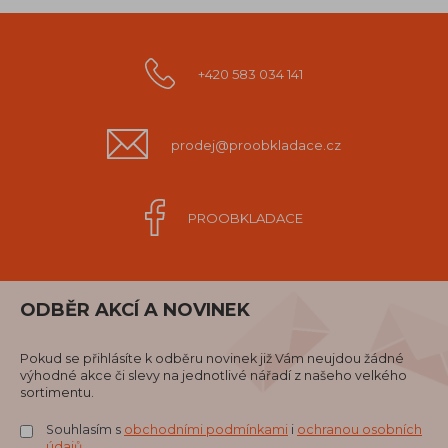
+420 583 034 141
prodej@proobkladace.cz
PROOBKLADACE
ODBĚR AKCÍ A NOVINEK
Pokud se přihlásíte k odběru novinek již Vám neujdou žádné
výhodné akce či slevy na jednotlivé nářadí z našeho velkého
sortimentu.
Souhlasím s
obchodními podmínkami
i
ochranou osobních
údajů