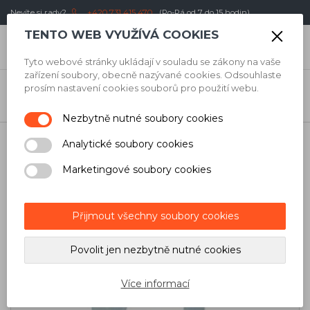
Nevíte si rady?
+420 731 415 470
(Po-Pá od 7 do 15 hodin)
TENTO WEB VYUŽÍVÁ COOKIES
0
Kč
Tyto webové stránky ukládají v souladu se zákony na vaše
zařízení soubory, obecně nazývané cookies. Odsouhlaste
Úvod
/
Obkladači
/
Vyrovnávací systémy
/
Spony, klipy,
prosím nastavení cookies souborů pro použití webu.
podstavce
/
Maxilla Vyrovnávací spony Expert classic - spára 1,5 mm,
pro dlažbu 13-24 mm, 100 ks
Nezbytně nutné soubory cookies
Analytické soubory cookies
Marketingové soubory cookies
Přijmout všechny soubory cookies
Povolit jen nezbytně nutné cookies
Více informací