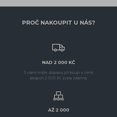
PROČ NAKOUPIT U NÁS?
NAD 2 000 KČ
S námi máte dopravu při koupi v ceně
alespoň 2 000 Kč zcela zdarma.
AŽ 2 000