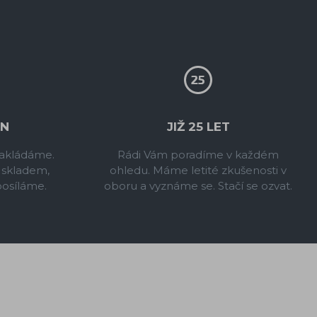
IN
JIŽ 25 LET
 zakládáme.
Rádi Vám poradíme v každém
 skladem,
ohledu. Máme letité zkušenosti v
posíláme.
oboru a vyznáme se. Stačí se ozvat.