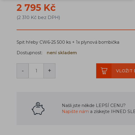
2 795 Kč
(2 310 Kč bez DPH)
Spit hřeby CW6-25 500 ks + 1x plynová bombička
Dostupnost:
není skladem
-
+
VLOŽIT 
Našli jste někde LEPŠÍ CENU?
Napište nám
a získejte IHNED SL