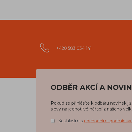
+420 583 034 141
ODBĚR AKCÍ A NOVI
Pokud se přihlásíte k odběru novinek j
slevy na jednotlivé nářadí z našeho vel
Souhlasím s
obchodními podmínka