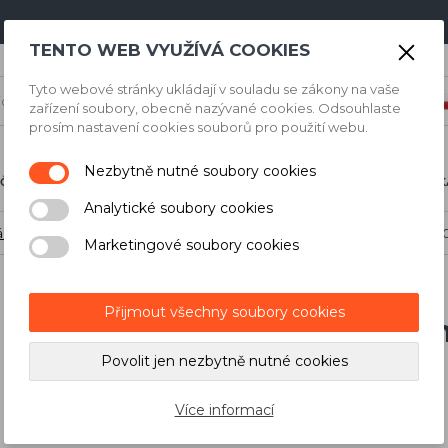
TENTO WEB VYUŽÍVÁ COOKIES
Tyto webové stránky ukládají v souladu se zákony na vaše
zařízení soubory, obecně nazývané cookies. Odsouhlaste
prosím nastavení cookies souborů pro použití webu.
Nezbytně nutné soubory cookies
ČNÍ NÁŘADÍ
STAVBA A DÍLNA
MĚŘICÍ TECHNIK
Analytické soubory cookies
ání
/
Plynové hřebíkovačky
/
Hřeby
/
Hřeby Spit CW6-25 + plyn 5
Marketingové soubory cookies
Přijmout všechny soubory cookies
Hřeby Spit CW6-25 + plyn
Povolit jen nezbytně nutné cookies
Kód skladu:
07.003.61
Záruka spotřebitel/firma: 24 měsíců/24 měsíců
Více informací
Výrobce:
Spit