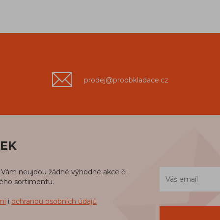
prodej@proobkladace.cz
NEK
iž Vám neujdou žádné výhodné akce či
kého sortimentu.
mi
i
ochranou osobních údajů