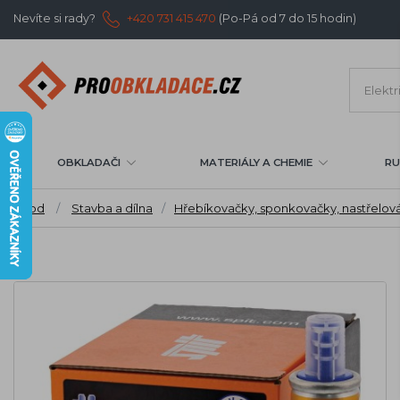
Nevíte si rady?
+420 731 415 470
(Po-Pá od 7 do 15 hodin)
OBKLADAČI
MATERIÁLY A CHEMIE
RU
Úvod
/
Stavba a dílna
/
Hřebíkovačky, sponkovačky, nastřelov