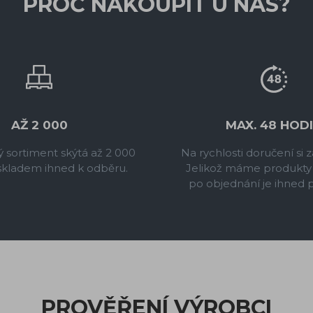
PROČ NAKOUPIT U NÁS?
AŽ 2 000
MAX. 48 HOD
 sortiment skýtá až 2 000
Na rychlosti doručení si
skladem ihned k odběru.
Jelikož máme produkty
po objednání je ihned 
PROVĚŘENÍ VÝROBCI