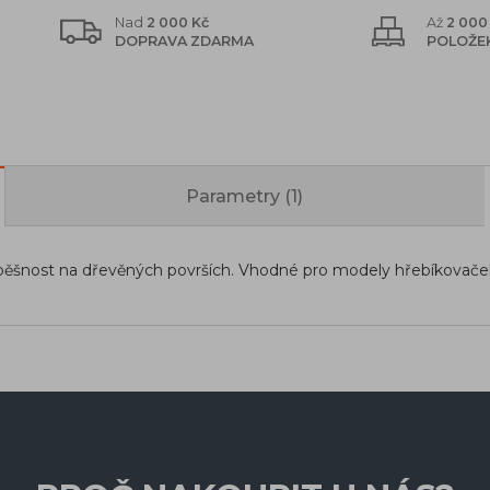
Nad
2 000 Kč
Až
2 000
DOPRAVA ZDARMA
POLOŽE
Parametry (1)
cí úspěšnost na dřevěných površích. Vhodné pro modely hřebíkovače