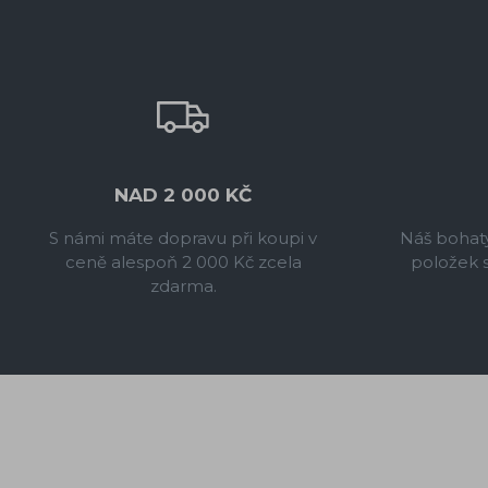
NAD 2 000 KČ
S námi máte dopravu při koupi v
Náš bohatý
ceně alespoň 2 000 Kč zcela
položek 
zdarma.