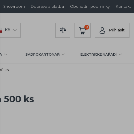
Showroom
Doprava a platba
Obchodní podmínky
Kontakt
0
Kč
Přihlásit
A
SÁDROKARTONÁŘ
ELEKTRICKÉ NÁŘADÍ
00 ks
 500 ks