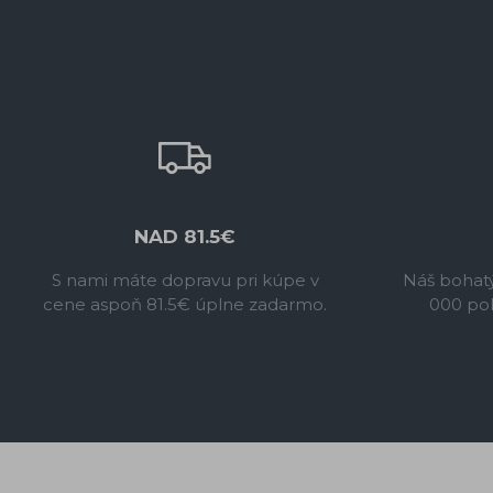
NAD 81.5€
S nami máte dopravu pri kúpe v
Náš bohatý
cene aspoň 81.5€ úplne zadarmo.
000 pol