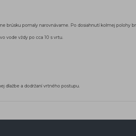
ledne brúsku pomaly narovnávame. Po dosiahnutí kolmej polohy 
o vode vždy po cca 10 s vrtu.
nej dlažbe a dodržaní vrtného postupu.