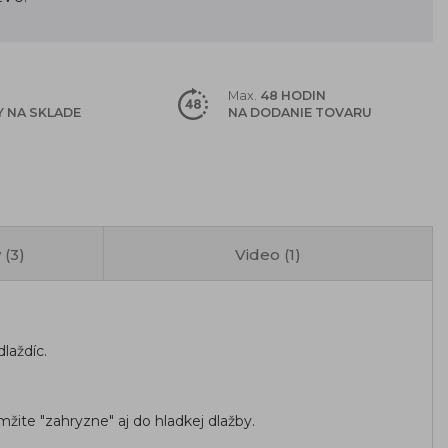
Max.
48 HODIN
 NA SKLADE
NA DODANIE TOVARU
 (3)
Video (1)
dlaždíc.
ite "zahryzne" aj do hladkej dlažby.