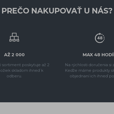
PREČO NAKUPOVAŤ U NÁS?
AŽ 2 000
MAX 48 HODÍ
 sortiment poskytuje až 2
Na rýchlosti doručenia si
ožiek skladom ihneď k
Keďže máme produkty s
odberu.
objednaní ich ihneď po