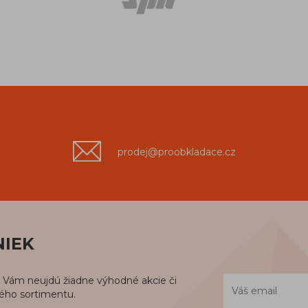
prodej@proobkladace.cz
NIEK
už Vám neujdú žiadne výhodné akcie či
kého sortimentu.