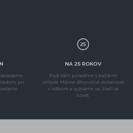
N
NA 25 ROKOV
 zakladáme.
Radi Vám poradíme v každom
kladom, po
ohľade. Máme dlhoročné skúsenosti
sielame.
v odbore a vyznáme sa. Stačí sa
ozvať.