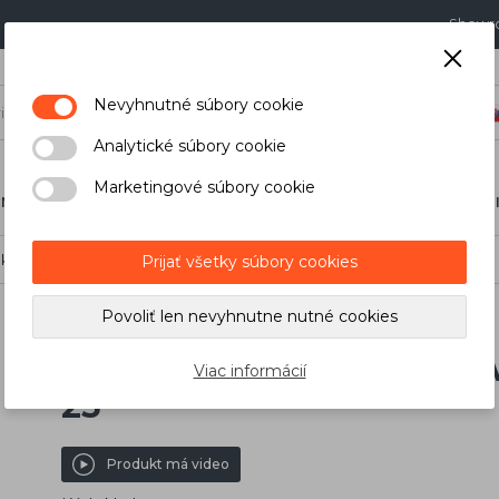
Showr
Nevyhnutné súbory cookie
Analytické súbory cookie
Marketingové súbory cookie
NÉ NÁRADIE
STAVEBNÍCTVO A DIELŇA
MERACIA TECHN
orunka na vŕtanie dlažby Maxilla DTU 25
Prijať všetky súbory cookies
Povoliť len nevyhnutne nutné cookies
Diamantová korunka na v
Viac informácií
25
Produkt má video