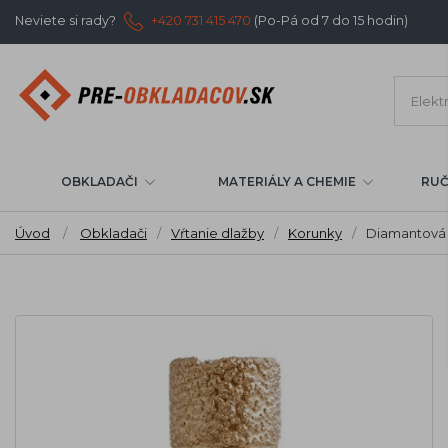
Neviete si rady?
+420 731 415 470
(Po-Pá od 7 do 15 hodin)
OBKLADAČI
MATERIÁLY A CHEMIE
RUČ
Úvod
/
Obkladači
/
Vŕtanie dlažby
/
Korunky
/
Diamantová k