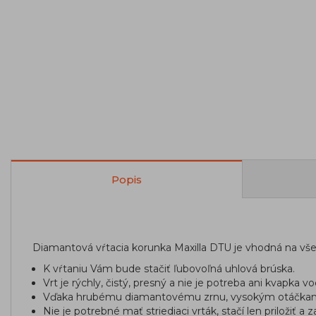
Popis
Diamantová vŕtacia korunka Maxilla DTU je vhodná na všet
K vŕtaniu Vám bude stačiť ľubovoľná uhlová brúska.
Vrt je rýchly, čistý, presný a nie je potreba ani kvapka vo
Vďaka hrubému diamantovému zrnu, vysokým otáčkam, a t
Nie je potrebné mať striediaci vrták, stačí len priložiť a z