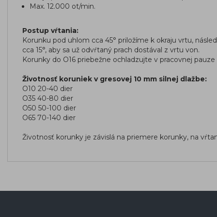
Max. 12.000 ot/min.
Postup vŕtania:
Korunku pod uhlom cca 45° priložíme k okraju vrtu, nás
cca 15°, aby sa už odvŕtaný prach dostával z vrtu von.
Korunky do O16 priebežne ochladzujte v pracovnej pauze v
Životnosť koruniek v gresovej 10 mm silnej dlažbe:
O10 20-40 dier
O35 40-80 dier
O50 50-100 dier
O65 70-140 dier
Životnosť korunky je závislá na priemere korunky, na vŕta