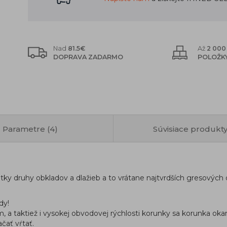
Nad
81.5€
Až
2 000
DOPRAVA ZADARMO
POLOŽKY
Parametre (4)
Súvisiace produkty
ky druhy obkladov a dlažieb a to vrátane najtvrdších gresových 
dy!
aktiež i vysokej obvodovej rýchlosti korunky sa korunka okamž
ačať vŕtať.