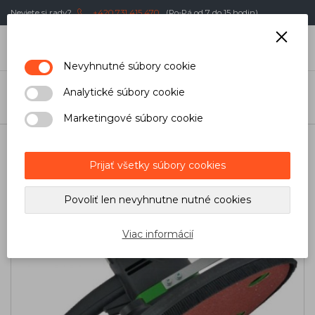
Neviete si rady?
+420 731 415 470
(Po-Pá od 7 do 15 hodin)
0
€
Nevyhnutné súbory cookie
Úvod
/
Sádrokartónové dosky
/
Rezanie a brúsenie
/
Brúsky na
Analytické súbory cookie
sadrokartónové dosky / žirafy
/
Brusky
/
Brúska na polystyrén EWS
400 Eibenstock
Marketingové súbory cookie
Prijať všetky súbory cookies
Povoliť len nevyhnutne nutné cookies
Viac informácií