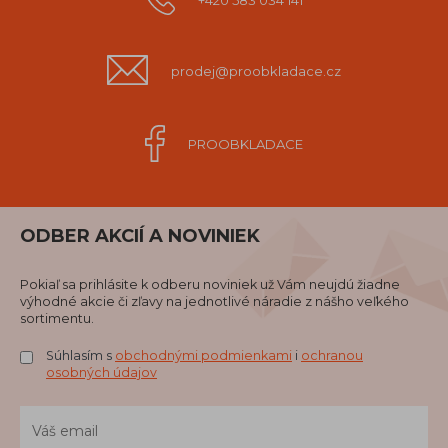
+420 583 034 141
prodej@proobkladace.cz
PROOBKLADACE
ODBER AKCIÍ A NOVINIEK
Pokiaľ sa prihlásite k odberu noviniek už Vám neujdú žiadne
výhodné akcie či zľavy na jednotlivé náradie z nášho veľkého
sortimentu.
Súhlasím s
obchodnými podmienkami
i
ochranou
osobných údajov