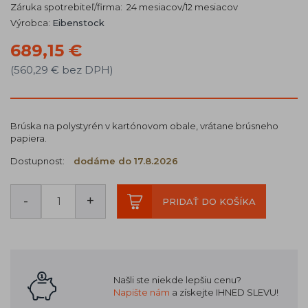
Záruka spotrebiteľ/firma: 24 mesiacov/12 mesiacov
Výrobca:
Eibenstock
689,15 €
(560,29 € bez DPH)
Brúska na polystyrén v kartónovom obale, vrátane brúsneho
papiera.
Dostupnost:
dodáme do 17.8.2026
-
+
PRIDAŤ DO KOŠÍKA
Našli ste niekde lepšiu cenu?
Napište nám
a získejte IHNED SLEVU!