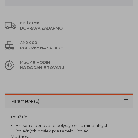
Nad
81.5€
DOPRAVA ZADARMO
Až
2 000
POLOŽKY NA SKLADE
Max.
48 HODIN
NA DODANIE TOVARU
Popis
Parametre (6)
Použitie:
Brúsenie penového polystyrénu a minerálnych
izolačných dosiek pre tepelnú izoláciu.
Vlastnosti: