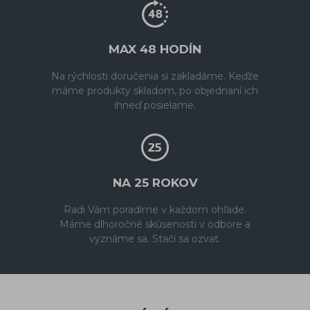
MAX 48 HODÍN
Na rýchlosti doručenia si zakladáme. Keďže
máme produkty skladom, po objednaní ich
ihneď posielame.
NA 25 ROKOV
Radi Vám poradíme v každom ohľade.
Máme dlhoročné skúsenosti v odbore a
vyznáme sa. Stačí sa ozvať.