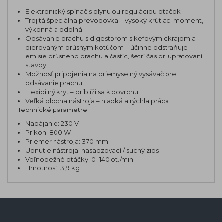
Elektronický spínač s plynulou reguláciou otáčok
Trojitá špeciálna prevodovka – vysoký krútiaci moment,
výkonná a odolná
Odsávanie prachu s digestorom s kefovým okrajom a
dierovaným brúsnym kotúčom – účinne odstraňuje
emisie brúsneho prachu a častíc, šetrí čas pri upratovaní
stavby
Možnosť pripojenia na priemyselný vysávač pre
odsávanie prachu
Flexibilný kryt – priblíži sa k povrchu
Veľká plocha nástroja – hladká a rýchla práca
Technické parametre:
Napájanie: 230 V
Príkon: 800 W
Priemer nástroja: 370 mm
Upnutie nástroja: nasadzovací / suchý zips
Voľnobežné otáčky: 0–140 ot./min
Hmotnosť: 3,9 kg