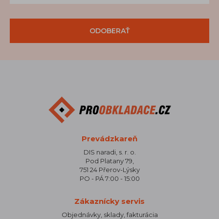
ODOBERAŤ
Prevádzkareň
DIS naradi, s. r. o.
Pod Platany 79,
751 24 Přerov-Lýsky
PO - PÁ 7:00 - 15:00
Zákaznícky servis
Objednávky, sklady, fakturácia